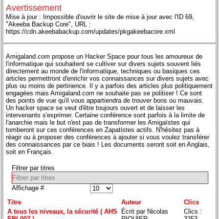
Avertissement
Mise à jour : Impossible d'ouvrir le site de mise à jour avec l'ID 69,
"Akeeba Backup Core", URL :
https://cdn.akeebabackup.com/updates/pkgakeebacore.xml
Amigaland.com propose un Hacker Space pour tous les amoureux de
l'informatique qui souhaitent se cultiver sur divers sujets souvent liés
directement au monde de l'informatique, techniques ou basiques ces
articles permettront d'enrichir vos connaissances sur divers sujets avec
plus ou moins de pertinence. Il y a parfois des articles plus politiquement
engagées mais Amigaland.com ne souhaite pas se politiser ! Ce sont
des points de vue qu'il vous appartiendra de trouver bons ou mauvais.
Un hacker space se veut d'être toujours ouvert et de laisser les
intervenants s'exprimer. Certaine conférence sont parfois à la limite de
l'anarchie mais le but n'est pas de transformer les Amigaïstes qui
tomberont sur ces conférences en Zapatistes actifs. N'hésitez pas à
réagir ou à proposer des conférences à ajouter si vous voulez transférer
des connaissances par ce biais ! Les documents seront soit en Anglais,
soit en Français.
Filtrer par titres
Affichage #
Titre
Auteur
Clics
A tous les niveaux, la sécurité ( AHS
Écrit par Nicolas
Clics :
EPI-007 )
RIQUIER
3253