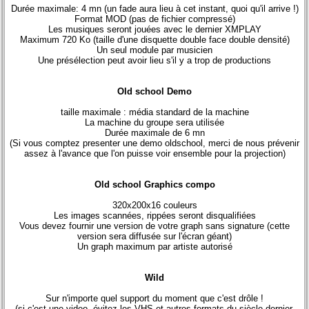
Durée maximale: 4 mn (un fade aura lieu à cet instant, quoi qu'il arrive !)
Format MOD (pas de fichier compressé)
Les musiques seront jouées avec le dernier XMPLAY
Maximum 720 Ko (taille d'une disquette double face double densité)
Un seul module par musicien
Une présélection peut avoir lieu s'il y a trop de productions
Old school Demo
taille maximale : média standard de la machine
La machine du groupe sera utilisée
Durée maximale de 6 mn
(Si vous comptez presenter une demo oldschool, merci de nous prévenir
assez à l'avance que l'on puisse voir ensemble pour la projection)
Old school Graphics compo
320x200x16 couleurs
Les images scannées, rippées seront disqualifiées
Vous devez fournir une version de votre graph sans signature (cette
version sera diffusée sur l'écran géant)
Un graph maximum par artiste autorisé
Wild
Sur n'importe quel support du moment que c'est drôle !
(si c'est une video, évitez les VHS et autres formats du siècle dernier,