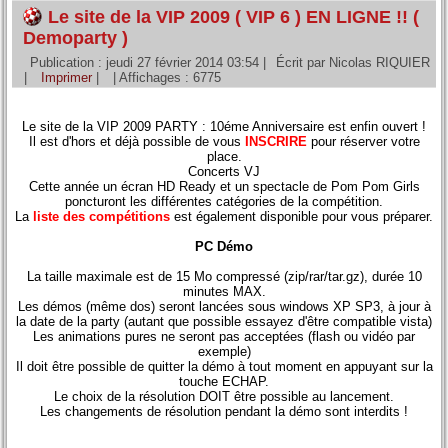
Le site de la VIP 2009 ( VIP 6 ) EN LIGNE !! (
Demoparty )
Publication : jeudi 27 février 2014 03:54
|
Écrit par Nicolas RIQUIER
|
Imprimer
|
| Affichages : 6775
Le site de la VIP 2009 PARTY : 10éme Anniversaire est enfin ouvert !
Il est d'hors et déjà possible de vous
INSCRIRE
pour réserver votre
place.
Concerts VJ
Cette année un écran HD Ready et un spectacle de Pom Pom Girls
poncturont les différentes catégories de la compétition.
La
liste des compétitions
est également disponible pour vous préparer.
PC Démo
La taille maximale est de 15 Mo compressé (zip/rar/tar.gz), durée 10
minutes MAX.
Les démos (même dos) seront lancées sous windows XP SP3, à jour à
la date de la party (autant que possible essayez d'être compatible vista)
Les animations pures ne seront pas acceptées (flash ou vidéo par
exemple)
Il doit être possible de quitter la démo à tout moment en appuyant sur la
touche ECHAP.
Le choix de la résolution DOIT être possible au lancement.
Les changements de résolution pendant la démo sont interdits !